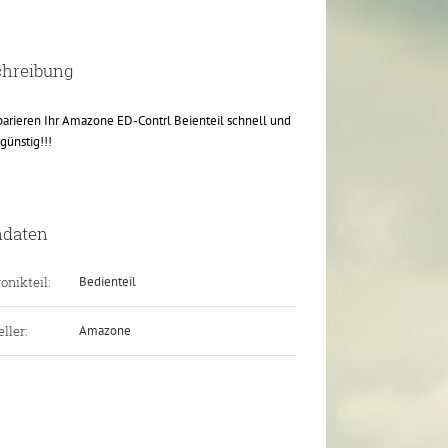
chreibung
parieren Ihr Amazone ED-Contrl Beienteil schnell und
günstig!!!
ndaten
onikteil:
Bedienteil
ller:
Amazone