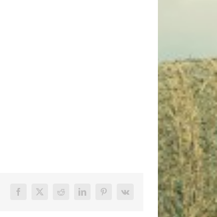
Facebook
X
Reddit
LinkedIn
Pinterest
Vk