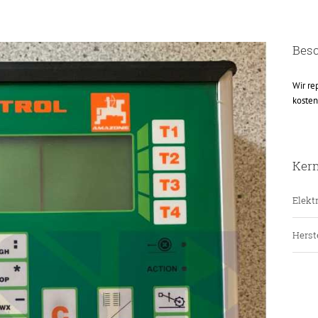
Bes
Wir re
kosten
Ker
Elektr
Herste