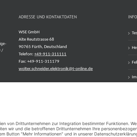
ADRESSE UND KONTAKTDATEN
INF
WSE GmbH
Te
Alte Reutstrasse 68
ige-
90765 Fürth, Deutschland
Her
 /
Telefon:
+49-911-311111
Fax: +49-911-311179
Feh
wolter.schneider.elektronik@t-online.de
Im
Da
AG