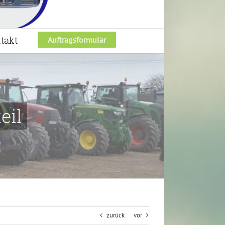
takt
Auftragsformular
eil
zurück
vor