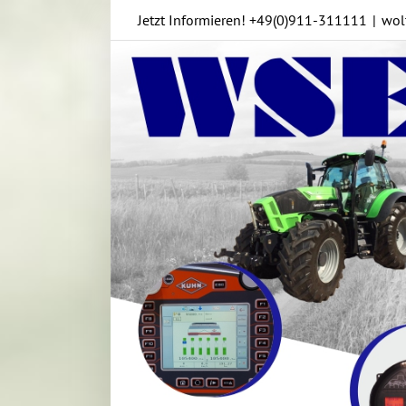
Skip
Jetzt Informieren!
+49(0)911-311111
|
wol
to
content