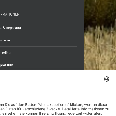
ORMATIONEN
st & Reparatur
steller
lerliste
pressum
tenschutzerklärung
B