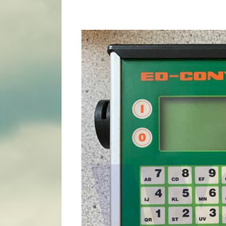
View
Larger
Image