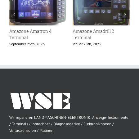
Amazone Amatron 4
Amazone Amadrill 2
A
Terminal
Terminal
B
September 25th, 2025
Januar 28th, 2025
O
Wir reparieren LANDMASCHINEN-ELEKTRONIK: Anzeige-Instrumente
/ Terminals / Jobrechner / Diagnosegeräte / Elektronikboxen /
Verlustsensoren / Platinen